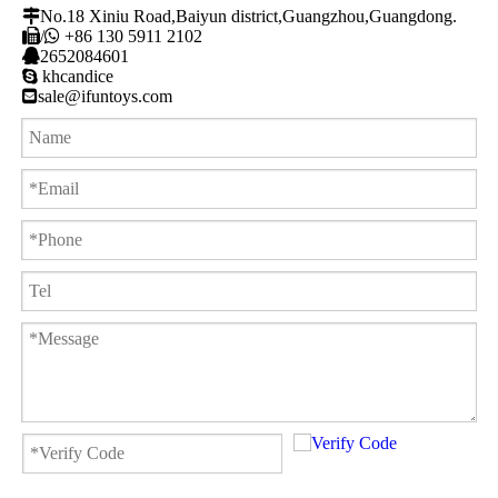

No.18 Xiniu Road,Baiyun district,Guangzhou,Guangdong.

/

+86 130 5911 2102

2652084601

khcandice

sale@ifuntoys.com